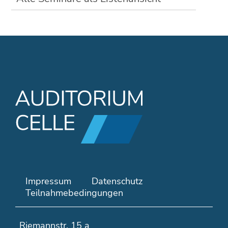
N
Impressum
Datenschutz
a
Teilnahmebedingungen
v
i
Riemannstr. 15 a
g