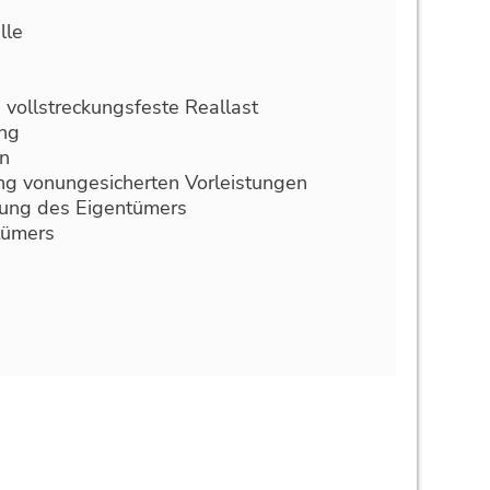
lle
vollstreckungsfeste Reallast
ung
n
ng vonungesicherten Vorleistungen
ung des Eigentümers
tümers