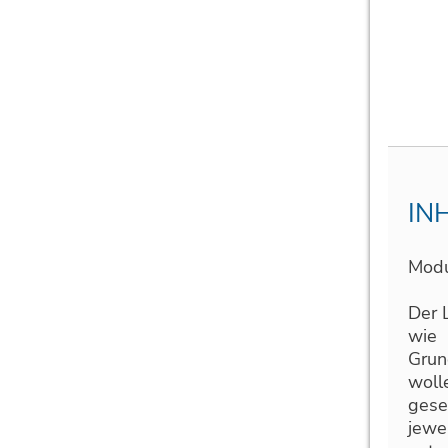
IN
Modu
Der L
wie 
Grun
woll
gese
jewe