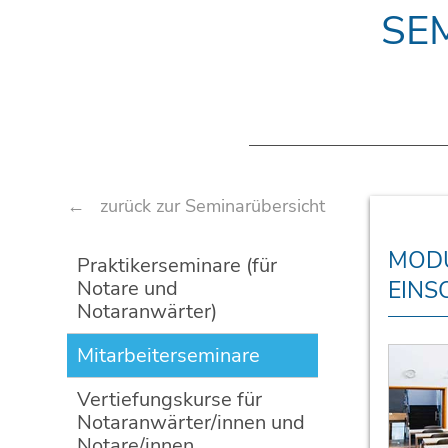
SE
zurück zur Seminarübersicht
Navigation
MODU
Praktikerseminare (für
überspringen
Notare und
EINS
Notaranwärter)
Mitarbeiterseminare
Vertiefungskurse für
Notaranwärter/innen und
Notare/innen