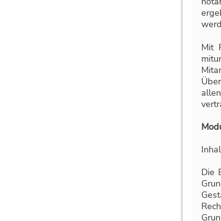
nota
erge
werd
Mit 
mitu
Mita
Über
alle
vert
Modu
Inhal
Die 
Grun
Gest
Rech
Gru