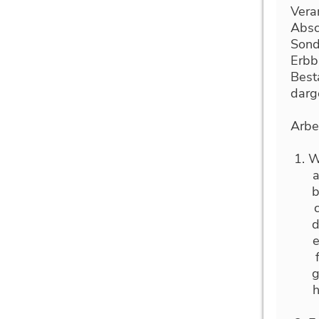
Vera
Absc
Sond
Erbb
Best
darge
Arbe
W