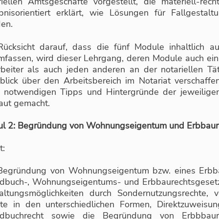
riellen Amtsgeschäfte vorgestellt, die materiell-rec
bnisorientiert erklärt, wie Lösungen für Fallgestal
en.
Rücksicht darauf, dass die fünf Module inhaltlich a
mfassen, wird dieser Lehrgang, deren Module auch ei
rbeiter als auch jeden anderen an der notariellen Täti
blick über den Arbeitsbereich im Notariat verschaff
n notwendigen Tipps und Hintergründe der jeweilige
raut gemacht.
l 2: Begründung von Wohnungseigentum und Erbbaure
t:
Begründung von Wohnungseigentum bzw. eines Erbba
dbuch-, Wohnungseigentums- und Erbbaurechtsgeset
altungsmöglichkeiten durch Sondernutzungsrechte,
te in den unterschiedlichen Formen, Direktzuweisu
ndbuchrecht sowie die Begründung von Erbbbaur