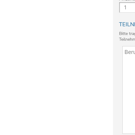
TEIL
Bitte t
Teilnehme