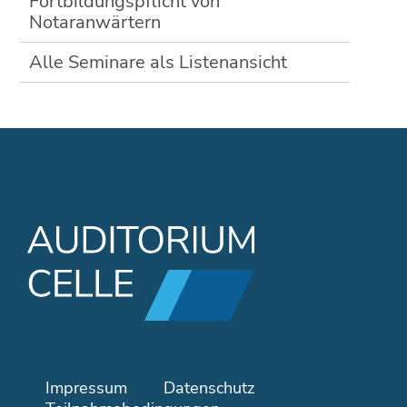
Fortbildungspflicht von
Notaranwärtern
Alle Seminare als Listenansicht
N
Impressum
Datenschutz