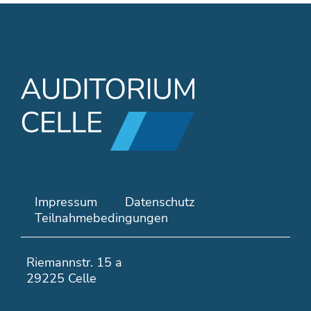
N
Impressum
Datenschutz
a
Teilnahmebedingungen
v
i
Riemannstr. 15 a
g
29225 Celle
a
t